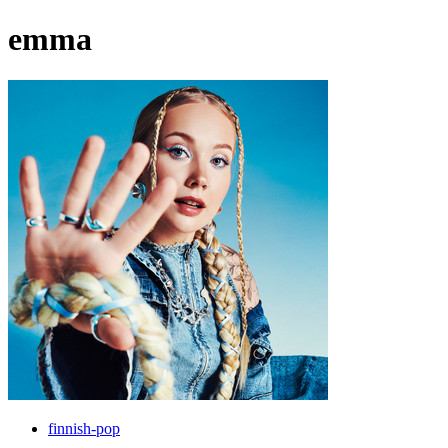
emma
finnish-pop