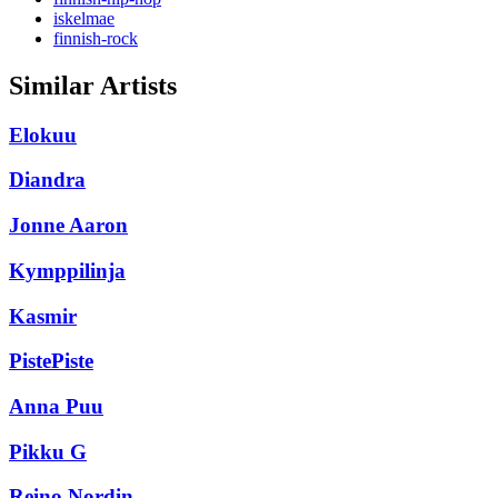
iskelmae
finnish-rock
Similar Artists
Elokuu
Diandra
Jonne Aaron
Kymppilinja
Kasmir
PistePiste
Anna Puu
Pikku G
Reino Nordin