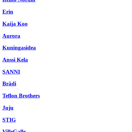
Erin
Kaija Koo
Aurora
Kuningasidea
Anssi Kela
SANNI
Brädi
Teflon Brothers
Juju
STIG
VilleGalle