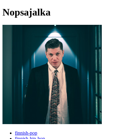
Nopsajalka
finnish-pop
finnish-hip-hop