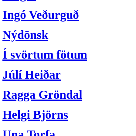
Ingó Veðurguð
Nýdönsk
Í svörtum fötum
Júlí Heiðar
Ragga Gröndal
Helgi Björns
Una Torfa